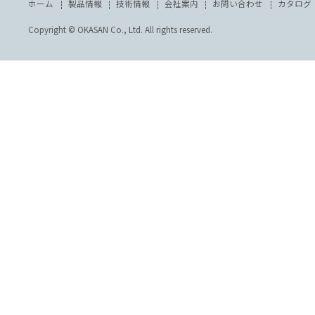
【運転動画】「自転しながら公転」する羽根で材
2026.4.6
料のダマをカット！STD-Aシリーズ
【３分以内でわかる】ホッパ一体型小型ポンプ
2024.2.9
_OKG-10MEチューブ交換【メンテナンス動画】