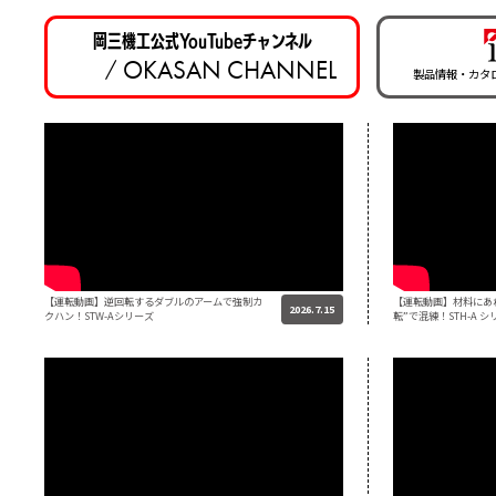
2026-04-06 Mon.
新商品「カバーリン
2026-03-16 Mon.
大阪工場 正社員募集の
2025-12-08 Mon.
公式Instagramアカ
2025-12-01 Mon.
年末年始休業のお知らせ
新製品ミキシングプラント完成！
2025-10-06 Mon.
新商品「電装別置き型ポ
PICK UP
詳しくはコチラ
2025-10-06 Mon.
新商品「ミキサーストッ
岡三機工公式YouTubeチャンネル
OKASAN CHANNEL
/